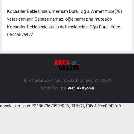
Kocaaliler Beldesinden, merhum Durali oğlu, Ahmet Yüce(78)
vefat etmiştir. Cenaze namazı öğle namazına müteakip
Kocaaliler Beldesinde kılınıp defnedilecektir. Oğlu Durali Yüce
05445576872
haber paketi
haber scripti
haber yazılımı
Tüm hakları saklı tutulmaktadır.Copyright 2026©
Haber Yazılımı:
Web Aksiyon ®
google.com, pub-7318673670997096, DIRECT, f08c47fec0942fa0