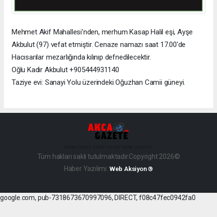
Mehmet Akif Mahallesi'nden, merhum Kasap Halil eşi, Ayşe
Akbulut (97) vefat etmiştir. Cenaze namazı saat 17.00'de
Hacısarılar mezarlığında kılınıp defnedilecektir.
Oğlu Kadir Akbulut +905444931140
Taziye evi: Sanayi Yolu üzerindeki Oğuzhan Camii güneyi.
haber paketi
haber scripti
haber yazılımı
Tüm hakları saklı tutulmaktadır.Copyright 2026©
Haber Yazılımı:
Web Aksiyon ®
google.com, pub-7318673670997096, DIRECT, f08c47fec0942fa0