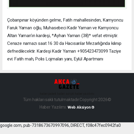
Çobanpınar köyünden gelme, Fatih mahallesinden, Kamyoncu
Faruk Yaman oğlu, Muhasebeci Kadir Yaman ve Kamyoncu
Altan Yaman'ın kardeşi, *Ayhan Yaman (38)* vefat etmiştir.
Cenaze namazı saat 16 30 da Hacısarılar Mezarlığında kılınıp
defnedilecektir. Kardeşi Kadir Yaman +905423473099 Taziye
evi: Fatih mah, Polis Lojmaları yanı, Eylül Apartmanı
haber paketi
haber scripti
haber yazılımı
Tüm hakları saklı tutulmaktadır.Copyright 2026©
Haber Yazılımı:
Web Aksiyon ®
google.com, pub-7318673670997096, DIRECT, f08c47fec0942fa0