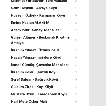
Mehmet Yurtseven- Yeni Mahalle
Saim Coşkun - Alkaya Köyü
Hüseyin Özbek - Karapınar Köyü
Emine Kaplan M.Akif M
Adem Patır- Sanayi Mahallesi
Gülşen Altuner - Beşkonak K. gitme
Antalya
İbrahim Yılmaz- Üzümlübel K
Hasan Yılmaz- İncirdere Köyü
İsmail Gümüş- Çavuşlar Mahallesi
İbrahim Köklü- Çamlık Köyü
Şeref Dalgar - Dağırcık Köyü
Gülsüm Zirek - Kayı Köyü
Mustafa Uzun - Karacaören Köyü
Halil Mete Çukur Mah