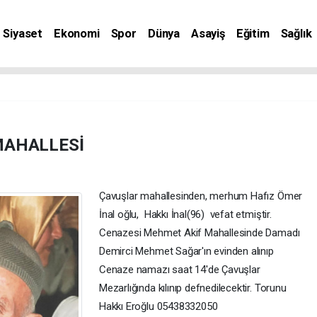
Siyaset
Ekonomi
Spor
Dünya
Asayiş
Eğitim
Sağlık
nat
MAHALLESİ
Çavuşlar mahallesinden, merhum Hafız Ömer
İnal oğlu, Hakkı İnal(96) vefat etmiştir.
Cenazesi Mehmet Akif Mahallesinde Damadı
Demirci Mehmet Sağar'ın evinden alınıp
Cenaze namazı saat 14'de Çavuşlar
Mezarlığında kılınıp defnedilecektir. Torunu
Hakkı Eroğlu 05438332050