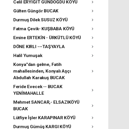
Celil ERYİĞİT GÜNDOĞDU KÖYÜ
Gülten Güngör BUCAK
Durmuş Dilek SUSUZ KÖYÜ
Fatma Çevik- KUŞBABA KÖYÜ
Emine ERTEKİN - ÜRKÜTLÜ KÖYÜ
DÖNE KIRLI ---TAŞYAYLA
Halil Yumuşak
Konya"dan gelme, Fatih
mahallesinden, Konyalı Aşçı
Abdullah Karakuş BUCAK
Feride Evecek -- BUCAK
YENİMAHALLE
Mehmet SANCAR,- ELSAZIKÖYÜ
BUCAK
Lütfiye İşler KARAPINAR KÖYÜ
Durmuş Gümüş KARGI KÖYÜ