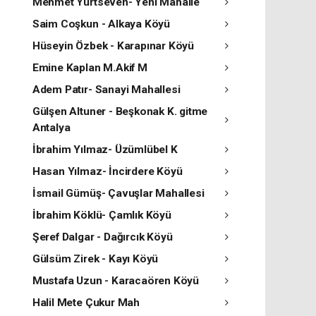
Mehmet Yurtseven- Yeni Mahalle
Saim Coşkun - Alkaya Köyü
Hüseyin Özbek - Karapınar Köyü
Emine Kaplan M.Akif M
Adem Patır- Sanayi Mahallesi
Gülşen Altuner - Beşkonak K. gitme
Antalya
İbrahim Yılmaz- Üzümlübel K
Hasan Yılmaz- İncirdere Köyü
İsmail Gümüş- Çavuşlar Mahallesi
İbrahim Köklü- Çamlık Köyü
Şeref Dalgar - Dağırcık Köyü
Gülsüm Zirek - Kayı Köyü
Mustafa Uzun - Karacaören Köyü
Halil Mete Çukur Mah