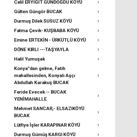
Celil ERYİĞİT GÜNDOĞDU KÖYÜ
Gülten Güngör BUCAK
Durmuş Dilek SUSUZ KÖYÜ
Fatma Çevik- KUŞBABA KÖYÜ
Emine ERTEKİN - ÜRKÜTLÜ KÖYÜ
DÖNE KIRLI ---TAŞYAYLA
Halil Yumuşak
Konya"dan gelme, Fatih
mahallesinden, Konyalı Aşçı
Abdullah Karakuş BUCAK
Feride Evecek -- BUCAK
YENİMAHALLE
Mehmet SANCAR,- ELSAZIKÖYÜ
BUCAK
Lütfiye İşler KARAPINAR KÖYÜ
Durmuş Gümüş KARGI KÖYÜ