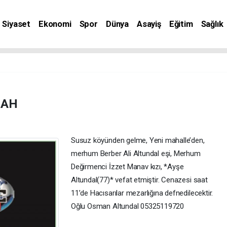
Siyaset
Ekonomi
Spor
Dünya
Asayiş
Eğitim
Sağlık
nat
MAH
Susuz köyünden gelme, Yeni mahalle’den,
merhum Berber Ali Altundal eşi, Merhum
Değirmenci İzzet Manav kızı, *Ayşe
Altundal(77)* vefat etmiştir. Cenazesi saat
11’de Hacısarılar mezarlığına defnedilecektir.
Oğlu Osman Altundal 05325119720