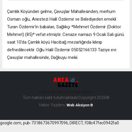
Çamlık Köyünden gelme, Çavuşlar Mahallesinden, merhum
Osman oğlu, Anestezi Halil Özdemir ve Belediyeden emekli
Turan Özdemir'in babaları, Sağlıkçı *Mehmet Özdemir (Doktor
Mehmet) (85)* vefat etmiştir. Cenaze namazı 9 Ocak Salı günü
saat 10'da Çamlık köyü Hacıbağ mezarlığında kılınıp
defnedilecektir. Oğlu Halil Özdemir 05052166133 Taziye evi:
Çavuşlar mahallesinde, Dağkuyu mekii
haber paketi
haber scripti
haber yazılımı
Tüm hakları saklı tutulmaktadır.Copyright 2026©
Haber Yazılımı:
Web Aksiyon ®
google.com, pub-7318673670997096, DIRECT, f08c47fec0942fa0