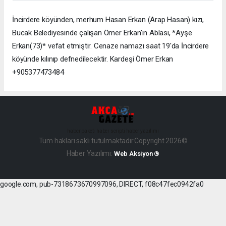
İncirdere köyünden, merhum Hasan Erkan (Arap Hasan) kızı,
Bucak Belediyesinde çalışan Ömer Erkan'ın Ablası, *Ayşe
Erkan(73)* vefat etmiştir. Cenaze namazı saat 19'da İncirdere
köyünde kılınıp defnedilecektir. Kardeşi Ömer Erkan
+905377473484
haber paketi
haber scripti
haber yazılımı
Tüm hakları saklı tutulmaktadır.Copyright 2026©
Haber Yazılımı:
Web Aksiyon ®
google.com, pub-7318673670997096, DIRECT, f08c47fec0942fa0