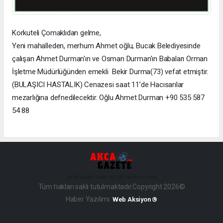
Korkuteli Çomaklıdan gelme,
Yeni mahalleden, merhum Ahmet oğlu, Bucak Belediyesinde
çalışan Ahmet Durman'ın ve Osman Durman'ın Babaları Orman
İşletme Müdürlüğünden emekli Bekir Durma(73) vefat etmiştir.
(BULAŞICI HASTALIK) Cenazesi saat 11’de Hacısarılar
mezarlığına defnedilecektir. Oğlu Ahmet Durman +90 535 587
54 88
haber paketi
haber scripti
haber yazılımı
Tüm hakları saklı tutulmaktadır.Copyright 2026©
Haber Yazılımı:
Web Aksiyon ®