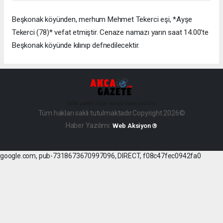
Beşkonak köyünden, merhum Mehmet Tekerci eşi, *Ayşe
Tekerci (78)* vefat etmiştir. Cenaze namazı yarın saat 14.00'te
Beşkonak köyünde kılınıp defnedilecektir.
haber paketi
haber scripti
haber yazılımı
Tüm hakları saklı tutulmaktadır.Copyright 2026©
Haber Yazılımı:
Web Aksiyon ®
google.com, pub-7318673670997096, DIRECT, f08c47fec0942fa0