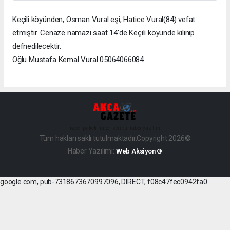
Keçili köyünden, Osman Vural eşi, Hatice Vural(84) vefat
etmiştir. Cenaze namazı saat 14'de Keçili köyünde kılınıp
defnedilecektir.
Oğlu Mustafa Kemal Vural 05064066084
haber paketi
haber scripti
haber yazılımı
Tüm hakları saklı tutulmaktadır.Copyright 2026©
Haber Yazılımı:
Web Aksiyon ®
google.com, pub-7318673670997096, DIRECT, f08c47fec0942fa0