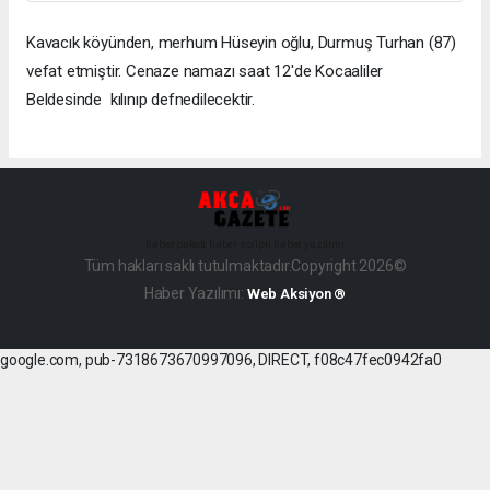
Kavacık köyünden, merhum Hüseyin oğlu, Durmuş Turhan (87)
vefat etmiştir. Cenaze namazı saat 12'de Kocaaliler
Beldesinde kılınıp defnedilecektir.
haber paketi
haber scripti
haber yazılımı
Tüm hakları saklı tutulmaktadır.Copyright 2026©
Haber Yazılımı:
Web Aksiyon ®
google.com, pub-7318673670997096, DIRECT, f08c47fec0942fa0