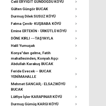
Celil ERYİĞİT GÜNDOĞDU KÖYÜ
Gülten Güngör BUCAK
Durmuş Dilek SUSUZ KÖYÜ
Fatma Çevik- KUŞBABA KÖYÜ
Emine ERTEKİN - ÜRKÜTLÜ KÖYÜ
DÖNE KIRLI ---TAŞYAYLA
Halil Yumuşak
Konya"dan gelme, Fatih
mahallesinden, Konyalı Aşçı
Abdullah Karakuş BUCAK
Feride Evecek -- BUCAK
YENİMAHALLE
Mehmet SANCAR,- ELSAZIKÖYÜ
BUCAK
Lütfiye İşler KARAPINAR KÖYÜ
Durmuş Gümüş KARGI KÖYÜ