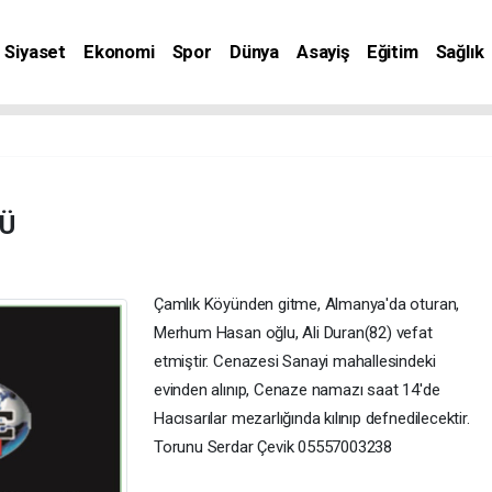
Siyaset
Ekonomi
Spor
Dünya
Asayiş
Eğitim
Sağlık
nat
YÜ
Çamlık Köyünden gitme, Almanya'da oturan,
Merhum Hasan oğlu, Ali Duran(82) vefat
etmiştir. Cenazesi Sanayi mahallesindeki
evinden alınıp, Cenaze namazı saat 14'de
Hacısarılar mezarlığında kılınıp defnedilecektir.
Torunu Serdar Çevik 05557003238