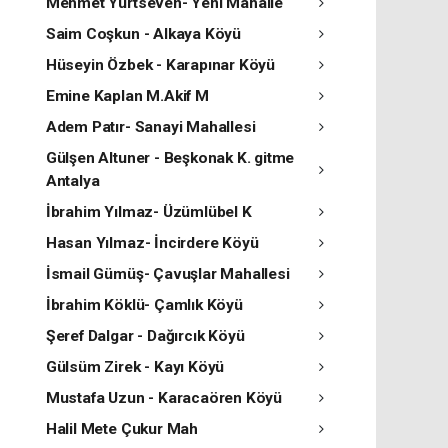
Mehmet Yurtseven- Yeni Mahalle
Saim Coşkun - Alkaya Köyü
Hüseyin Özbek - Karapınar Köyü
Emine Kaplan M.Akif M
Adem Patır- Sanayi Mahallesi
Gülşen Altuner - Beşkonak K. gitme
Antalya
İbrahim Yılmaz- Üzümlübel K
Hasan Yılmaz- İncirdere Köyü
İsmail Gümüş- Çavuşlar Mahallesi
İbrahim Köklü- Çamlık Köyü
Şeref Dalgar - Dağırcık Köyü
Gülsüm Zirek - Kayı Köyü
Mustafa Uzun - Karacaören Köyü
Halil Mete Çukur Mah