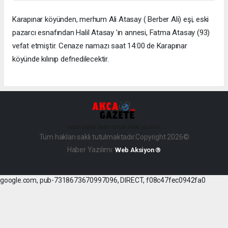
Karapınar köyünden, merhum Ali Atasay ( Berber Ali) eşi, eski
pazarcı esnafından Halil Atasay 'ın annesi, Fatma Atasay (93)
vefat etmiştir. Cenaze namazı saat 14:00 de Karapınar
köyünde kılınıp defnedilecektir.
haber paketi
haber scripti
haber yazılımı
Tüm hakları saklı tutulmaktadır.Copyright 2026©
Haber Yazılımı:
Web Aksiyon ®
google.com, pub-7318673670997096, DIRECT, f08c47fec0942fa0