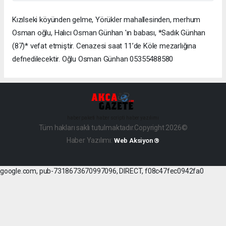
Kızılseki köyünden gelme, Yörükler mahallesinden, merhum
Osman oğlu, Halıcı Osman Günhan 'ın babası, *Sadık Günhan
(87)* vefat etmiştir. Cenazesi saat 11’de Köle mezarlığına
defnedilecektir. Oğlu Osman Günhan 05355488580
haber paketi
haber scripti
haber yazılımı
Tüm hakları saklı tutulmaktadır.Copyright 2026©
Haber Yazılımı:
Web Aksiyon ®
google.com, pub-7318673670997096, DIRECT, f08c47fec0942fa0